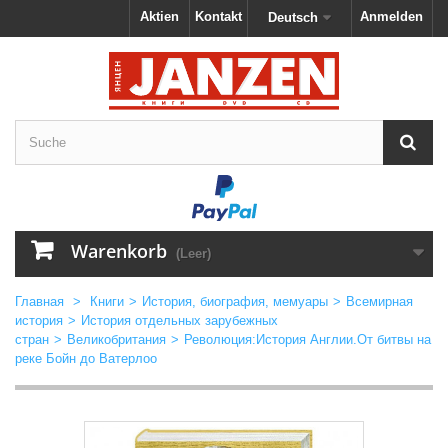
Aktien
Kontakt
Anmelden
Deutsch
Warenkorb
(Leer)
Главная
>
Книги
>
История, биография, мемуары
>
Всемирная
история
>
История отдельных зарубежных
стран
>
Великобритания
>
Революция:История Англии.От битвы на
реке Бойн до Ватерлоо