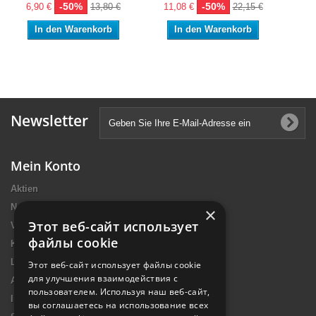
-50%
-50%
6,90 €
13,80 €
11,08 €
22,15 €
7,
In den Warenkorb
In den Warenkorb
Newsletter
Mein Konto
Aktien
Neue Artikel
×
Этот веб-сайт использует
Verkaufshits
файлы cookie
Kontakt
Lieferung
Этот веб-сайт использует файлы cookie
для улучшения взаимодействия с
Allgemeine Nutzungsbedingungen
пользователем. Используя наш веб-сайт,
Impressum Introtek
вы соглашаетесь на использование всех