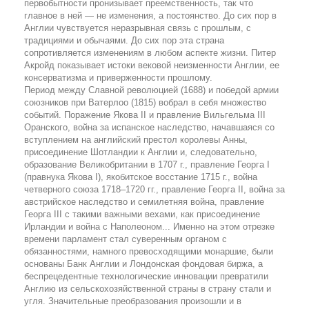
первобытности пронизывает преемственность, так что
главное в ней — не изменения, а постоянство. До сих пор в
Англии чувствуется неразрывная связь с прошлым, с
традициями и обычаями. До сих пор эта страна
сопротивляется изменениям в любом аспекте жизни. Питер
Акройд показывает истоки вековой неизменности Англии, ее
консерватизма и приверженности прошлому.
Период между Славной революцией (1688) и победой армии
союзников при Ватерлоо (1815) вобрал в себя множество
событий. Поражение Якова II и правление Вильгельма III
Оранского, война за испанское наследство, начавшаяся со
вступлением на английский престол королевы Анны,
присоединение Шотландии к Англии и, следовательно,
образование Великобритании в 1707 г., правление Георга I
(правнука Якова I), якобитское восстание 1715 г., война
четверного союза 1718–1720 гг., правление Георга II, война за
австрийское наследство и семилетняя война, правление
Георга III с такими важными вехами, как присоединение
Ирландии и война с Наполеоном... Именно на этом отрезке
времени парламент стал суверенным органом с
обязанностями, намного превосходящими монаршие, были
основаны Банк Англии и Лондонская фондовая биржа, а
беспрецедентные технологические инновации превратили
Англию из сельскохозяйственной страны в страну стали и
угля. Значительные преобразования произошли и в