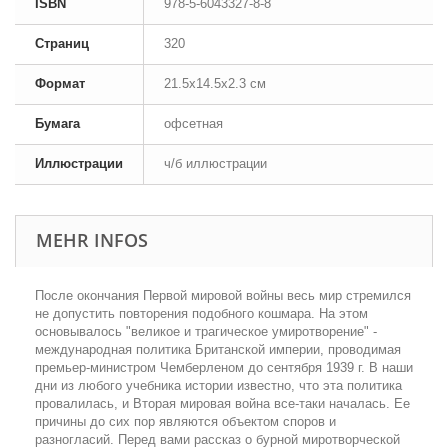
ISBN
978-5-6043327-8-8
Страниц
320
Формат
21.5x14.5x2.3 см
Бумага
офсетная
Иллюстрации
ч/б иллюстрации
MEHR INFOS
После окончания Первой мировой войны весь мир стремился
не допустить повторения подобного кошмара. На этом
основывалось "великое и трагическое умиротворение" -
международная политика Британской империи, проводимая
премьер-министром Чемберленом до сентября 1939 г. В наши
дни из любого учебника истории известно, что эта политика
провалилась, и Вторая мировая война все-таки началась. Ее
причины до сих пор являются объектом споров и
разногласий. Перед вами рассказ о бурной миротворческой