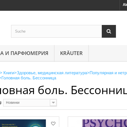
Ak
А И ПАРФЮМЕРИЯ
KRÄUTER
>
Книги
>
Здоровье, медицинская литература
>
Популярная и нет
>
Головная боль. Бессонница
ловная боль. Бессонни
g
Новинки