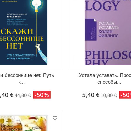
и бессоннице нет. Путь
Устала уставать. Про
к...
способы...
,40 €
-50%
5,40 €
-5
44,80 €
10,80 €