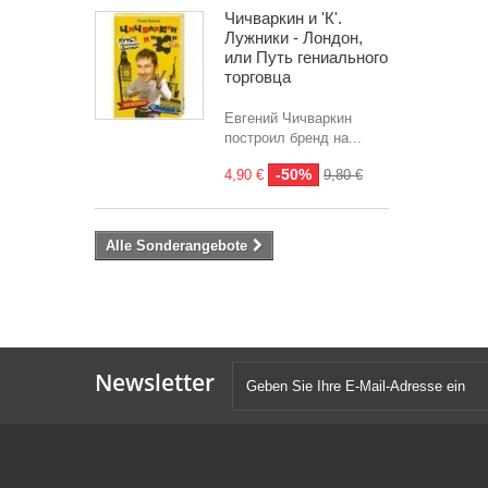
Чичваркин и 'К'.
Лужники - Лондон,
или Путь гениального
торговца
Евгений Чичваркин
построил бренд на...
-50%
4,90 €
9,80 €
Alle Sonderangebote
Newsletter