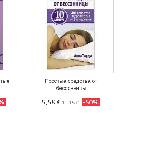
стые
Простые средства от
бессонницы
0%
5,58 €
-50%
11,15 €