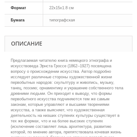
Формат
22x15x1.8 см
Бумага
типографская
ОПИСАНИЕ
Предлагаемая читателю книга немецкого этнографа и
искусствоведа Эрнста Гроссе (1862--1927) посвящена
вопросу о происхождении искусства. Автор подробно
исследует различные стороны художественной жизни
первобытных народов: скульптуру и живопись, музыку,
танец, поэзию; орнаментику и украшение собственного тела
древними людьми. Он приходит к выводу, что формы
первобытного искусства подчиняются тем же самым
законам, которые управляют и высшими творениями
искусства, а также выясняет, что художественная
деятельность на низших ступенях культуры существует в
тех же формах, что и на более высоких ступенях
(исключение составляет лишь архитектура, развитию
которой, по мнению автора, препятствовала кочевая жизнь