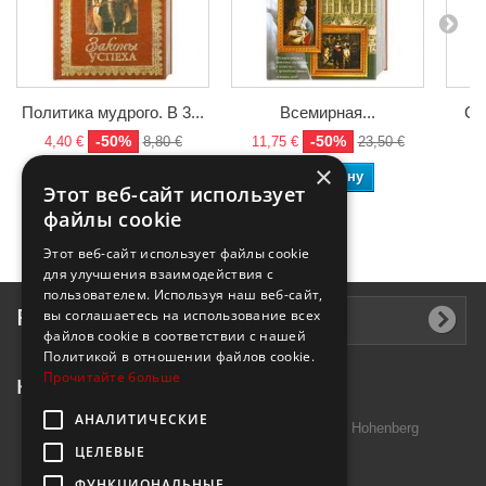
Политика мудрого. В 3...
Всемирная...
Са
-50%
-50%
4,40 €
8,80 €
11,75 €
23,50 €
6,
×
В корзину
В корзину
Этот веб-сайт использует
файлы cookie
Этот веб-сайт использует файлы cookie
для улучшения взаимодействия с
пользователем. Используя наш веб-сайт,
Рассылка
вы соглашаетесь на использование всех
файлов cookie в соответствии с нашей
Политикой в ​​отношении файлов cookie.
Прочитайте больше
Контактная информация
АНАЛИТИЧЕСКИЕ
Introtek GmbH, Hutschenreuther Str. 13 95691 Hohenberg
ЦЕЛЕВЫЕ
Deutschland
ФУНКЦИОНАЛЬНЫЕ