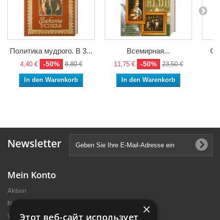
Политика мудрого. В 3...
Всемирная...
Са
-50%
-50%
4,40 €
8,80 €
11,75 €
23,50 €
6,
In den Warenkorb
In den Warenkorb
Newsletter
Mein Konto
Aktien
Neue Artikel
×
Этот веб-сайт использует
Verkaufshits