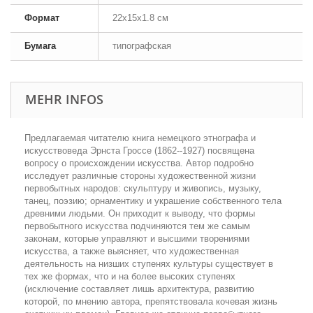
Формат
22x15x1.8 см
Бумага
типографская
MEHR INFOS
Предлагаемая читателю книга немецкого этнографа и
искусствоведа Эрнста Гроссе (1862--1927) посвящена
вопросу о происхождении искусства. Автор подробно
исследует различные стороны художественной жизни
первобытных народов: скульптуру и живопись, музыку,
танец, поэзию; орнаментику и украшение собственного тела
древними людьми. Он приходит к выводу, что формы
первобытного искусства подчиняются тем же самым
законам, которые управляют и высшими творениями
искусства, а также выясняет, что художественная
деятельность на низших ступенях культуры существует в
тех же формах, что и на более высоких ступенях
(исключение составляет лишь архитектура, развитию
которой, по мнению автора, препятствовала кочевая жизнь