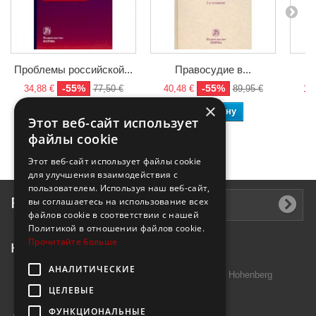
Проблемы российской...
Правосудие в...
-55%
-55%
34,88 €
77,50 €
40,48 €
89,95 €
10,
×
В корзину
В корзину
Этот веб-сайт использует
файлы cookie
Этот веб-сайт использует файлы cookie
для улучшения взаимодействия с
пользователем. Используя наш веб-сайт,
Рассылка
вы соглашаетесь на использование всех
файлов cookie в соответствии с нашей
Политикой в ​​отношении файлов cookie.
Прочитайте больше
Контактная информация
АНАЛИТИЧЕСКИЕ
Introtek GmbH, Hutschenreuther Str. 13 95691 Hohenberg
ЦЕЛЕВЫЕ
Deutschland
ФУНКЦИОНАЛЬНЫЕ