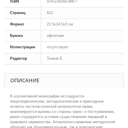
ISBN
978-5-00165-990-7
Страниц
612
Формат
21.5x14.5x3 см
Бумага
офсетная
Иллюстрации
отсутствуют
Редактор
Тонков Е.
ОПИСАНИЕ
В коллективной монографии исследуются
общетеоретические, методологические и прикладные
аспекты постклассической антропологии права,
анализируются вызовы со стороны транс- и постгуманизма,
рекон струируются условия существования иерархий и
правового неравенства. Антрополого-правовая методология
обладает как фундаментальным, так и практическим