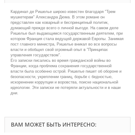
Кардинал де Ришелье широко известен благодаря "Трем
мушкетерам" Александра Дюма. В этом романе он
представлен как коварный и беспринципный политик,
думающий прежде всего о личной выгоде. На самом деле
Ришелье был выдающимся государственным деятелем, при
котором Франция стала ведущей державой Европы. Занимая
пост главного министра, Ришелье вникал во все вопросы
власти и обобщил свой огромный опыт в "Принципах
управления государством".
Его записки писались во время гражданской войны во
Франции, когда проблема сохранения государственной
власти была особенно острой. Ришелье пишет об обороне и
безопасности, укреплении границ, борьбе с бедностью,
искоренении коррупции и воровства, поиске национальной
идеологии. Эти записки не потеряли актуальности и в наши
дни.
ВАМ МОЖЕТ БЫТЬ ИНТЕРЕСНО: