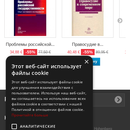
Проблемы российской...
Правосудие в...
-55%
-55%
34,88 €
77,50 €
40,48 €
89,95 €
10,
×
В корзину
В корзину
Этот веб-сайт использует
файлы cookie
Этот веб-сайт использует файлы cookie
для улучшения взаимодействия с
пользователем. Используя наш веб-сайт,
Рассылка
вы соглашаетесь на использование всех
файлов cookie в соответствии с нашей
Политикой в ​​отношении файлов cookie.
Прочитайте больше
Контактная информация
АНАЛИТИЧЕСКИЕ
Introtek GmbH, Hutschenreuther Str. 13 95691 Hohenberg