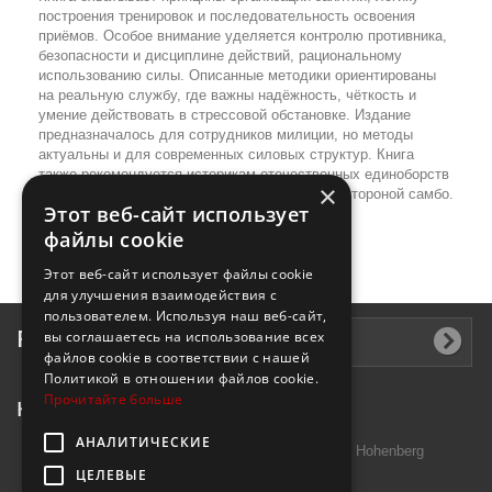
построения тренировок и последовательность освоения
приёмов. Особое внимание уделяется контролю противника,
безопасности и дисциплине действий, рациональному
использованию силы. Описанные методики ориентированы
на реальную службу, где важны надёжность, чёткость и
умение действовать в стрессовой обстановке. Издание
предназначалось для сотрудников милиции, но методы
актуальны и для современных силовых структур. Книга
также рекомендуется историкам отечественных единоборств
×
и читателям, интересующимся практической стороной самбо.
Этот веб-сайт использует
файлы cookie
Этот веб-сайт использует файлы cookie
для улучшения взаимодействия с
пользователем. Используя наш веб-сайт,
Рассылка
вы соглашаетесь на использование всех
файлов cookie в соответствии с нашей
Политикой в ​​отношении файлов cookie.
Прочитайте больше
Контактная информация
АНАЛИТИЧЕСКИЕ
Introtek GmbH, Hutschenreuther Str. 13 95691 Hohenberg
ЦЕЛЕВЫЕ
Deutschland