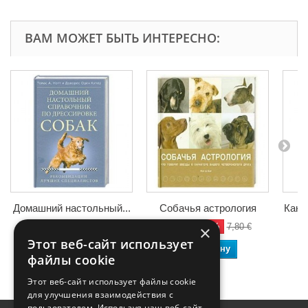
ВАМ МОЖЕТ БЫТЬ ИНТЕРЕСНО:
Домашний настольный...
Собачья астрология
Как 
-50%
-50%
12,40 €
24,80 €
3,90 €
7,80 €
4
×
Этот веб-сайт использует
В корзину
В корзину
файлы cookie
Этот веб-сайт использует файлы cookie
для улучшения взаимодействия с
пользователем. Используя наш веб-сайт,