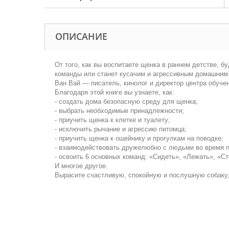
ОПИСАНИЕ
От того, как вы воспитаете щенка в раннем детстве, 
команды или станет кусачим и агрессивным домашним 
Ван Вай — писатель, кинолог и директор центра обуче
Благодаря этой книге вы узнаете, как:
- создать дома безопасную среду для щенка;
- выбрать необходимые принадлежности;
- приучить щенка к клетке и туалету;
- исключить рычание и агрессию питомца;
- приучить щенка к ошейнику и прогулкам на поводке;
- взаимодействовать дружелюбно с людьми во время п
- освоить 6 основных команд: «Сидеть», «Лежать», «С
И многое другое.
Вырасите счастливую, спокойную и послушную собаку,