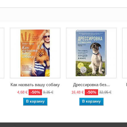
Как назвать вашу собаку
Дрессировка без...
-50%
-50%
4,68 €
9,35 €
16,48 €
32,95 €
В корзину
В корзину