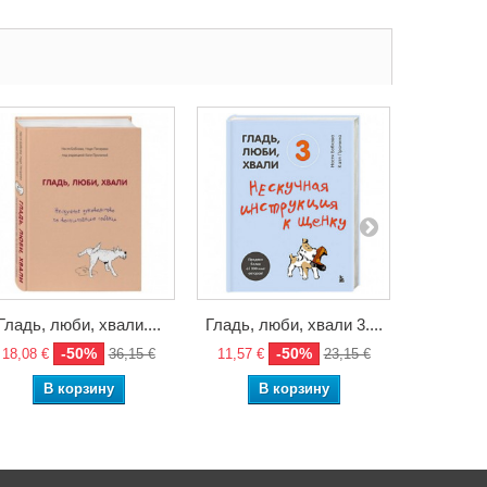
Гладь, люби, хвали....
Гладь, люби, хвали 3....
Идем 
-50%
-50%
18,08 €
36,15 €
11,57 €
23,15 €
8,40 €
В корзину
В корзину
В