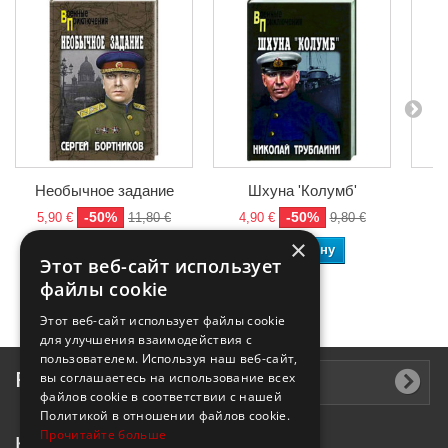
Необычное задание
Шхуна 'Колумб'
-50%
-50%
5,90 €
11,80 €
4,90 €
9,80 €
4
×
В корзину
В корзину
Этот веб-сайт использует
файлы cookie
Этот веб-сайт использует файлы cookie
для улучшения взаимодействия с
пользователем. Используя наш веб-сайт,
Рассылка
вы соглашаетесь на использование всех
файлов cookie в соответствии с нашей
Политикой в ​​отношении файлов cookie.
Прочитайте больше
Контактная информация