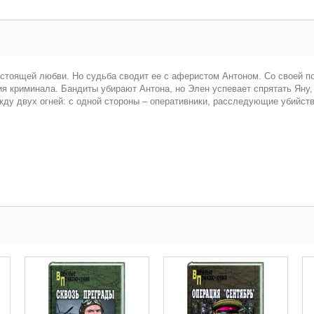
астоящей любви. Но судьба сводит ее с аферистом Антоном. Со своей п
ия криминала. Бандиты убирают Антона, но Элен успевает спрятать Яну,
жду двух огней: с одной стороны – оперативники, расследующие убийств