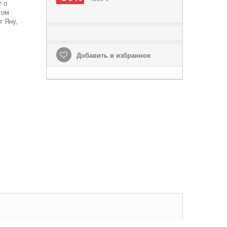
т о
том
т Яну,
Добавить в избранное