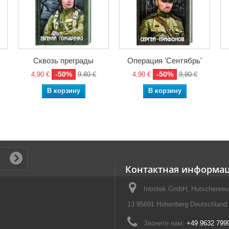
Сквозь преграды
Операция 'Сентябрь'
-50%
-50%
4,90 €
9,80 €
4,90 €
9,80 €
В корзину
В корзину
Контактная информа
Introtek GmbH, Hutschenreut
13 95691 Hohenberg Deutschland
Звоните нам:
+49 9632 799