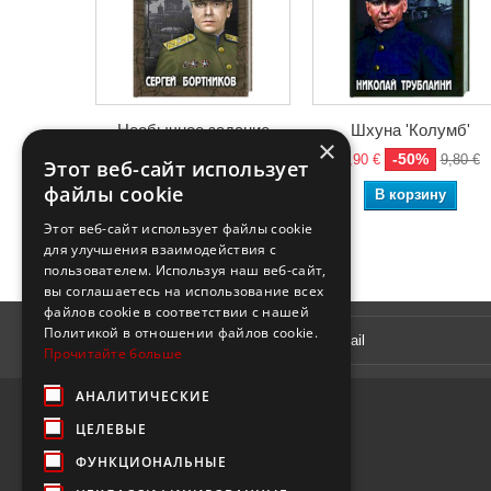
Необычное задание
Шхуна 'Колумб'
×
-50%
-50%
5,90 €
11,80 €
4,90 €
9,80 €
Этот веб-сайт использует
файлы cookie
В корзину
В корзину
Этот веб-сайт использует файлы cookie
для улучшения взаимодействия с
пользователем. Используя наш веб-сайт,
вы соглашаетесь на использование всех
файлов cookie в соответствии с нашей
Рассылка
Политикой в ​​отношении файлов cookie.
Прочитайте больше
АНАЛИТИЧЕСКИЕ
ЦЕЛЕВЫЕ
ФУНКЦИОНАЛЬНЫЕ