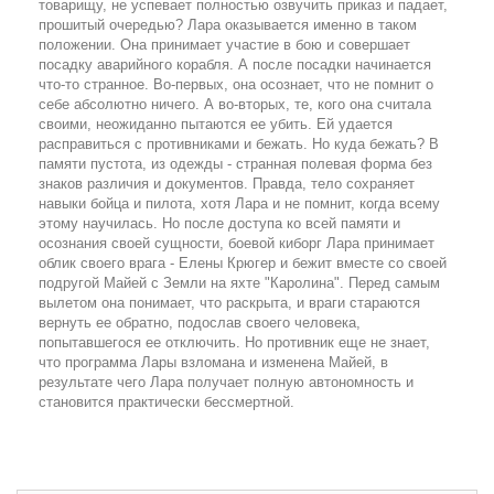
товарищу, не успевает полностью озвучить приказ и падает,
прошитый очередью? Лара оказывается именно в таком
положении. Она принимает участие в бою и совершает
посадку аварийного корабля. А после посадки начинается
что-то странное. Во-первых, она осознает, что не помнит о
себе абсолютно ничего. А во-вторых, те, кого она считала
своими, неожиданно пытаются ее убить. Ей удается
расправиться с противниками и бежать. Но куда бежать? В
памяти пустота, из одежды - странная полевая форма без
знаков различия и документов. Правда, тело сохраняет
навыки бойца и пилота, хотя Лара и не помнит, когда всему
этому научилась. Но после доступа ко всей памяти и
осознания своей сущности, боевой киборг Лара принимает
облик своего врага - Елены Крюгер и бежит вместе со своей
подругой Майей с Земли на яхте "Каролина". Перед самым
вылетом она понимает, что раскрыта, и враги стараются
вернуть ее обратно, подослав своего человека,
попытавшегося ее отключить. Но противник еще не знает,
что программа Лары взломана и изменена Майей, в
результате чего Лара получает полную автономность и
становится практически бессмертной.