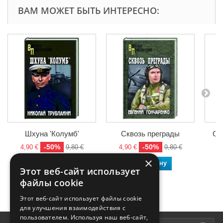
ВАМ МОЖЕТ БЫТЬ ИНТЕРЕСНО:
Шхуна 'Колумб'
Сквозь преграды
Оп
-50%
-50%
4,90 €
9,80 €
4,90 €
9,80 €
4
×
В корзину
В корзину
Этот веб-сайт использует
файлы cookie
Этот веб-сайт использует файлы cookie
для улучшения взаимодействия с
пользователем. Используя наш веб-сайт,