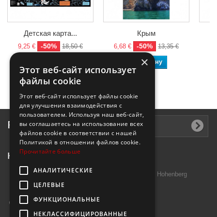
Детская карта...
Крым
-50%
-50%
9,25 €
18,50 €
6,68 €
13,35 €
3
×
В корзину
В корзину
Этот веб-сайт использует
файлы cookie
Этот веб-сайт использует файлы cookie
для улучшения взаимодействия с
пользователем. Используя наш веб-сайт,
Рассылка
вы соглашаетесь на использование всех
файлов cookie в соответствии с нашей
Политикой в ​​отношении файлов cookie.
Прочитайте больше
Контактная информация
АНАЛИТИЧЕСКИЕ
Introtek GmbH, Hutschenreuther Str. 13 95691 Hohenberg
ЦЕЛЕВЫЕ
Deutschland
ФУНКЦИОНАЛЬНЫЕ
Звоните нам:
+49 9632 7999000
НЕКЛАССИФИЦИРОВАННЫЕ