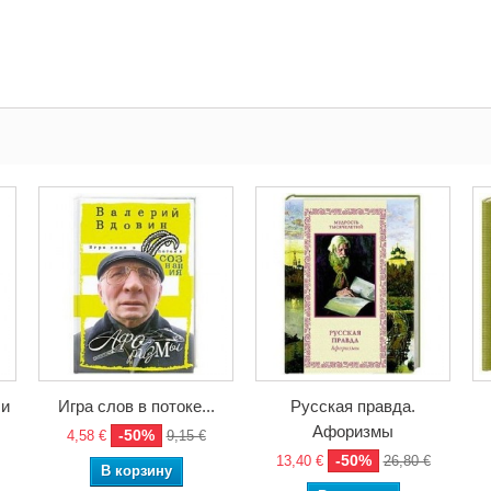
 и
Игра слов в потоке...
Русская правда.
Афоризмы
-50%
4,58 €
9,15 €
-50%
13,40 €
26,80 €
В корзину