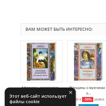
ВАМ МОЖЕТ БЫТЬ ИНТЕРЕСНО:
Афоризмы долголетия....
Женщины о мужчинах
×
о...
-50%
5,90 €
11,80 €
Этот веб-сайт использует
-50%
6,90 €
13,80 €
файлы cookie
В корзину