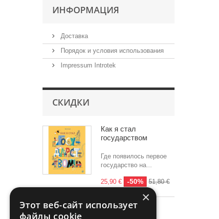
ИНФОРМАЦИЯ
Доставка
Порядок и условия использования
Impressum Introtek
СКИДКИ
Как я стал
государством
Где появилось первое
государство на...
-50%
25,90 €
51,80 €
×
Этот веб-сайт использует
Все скидки
файлы cookie