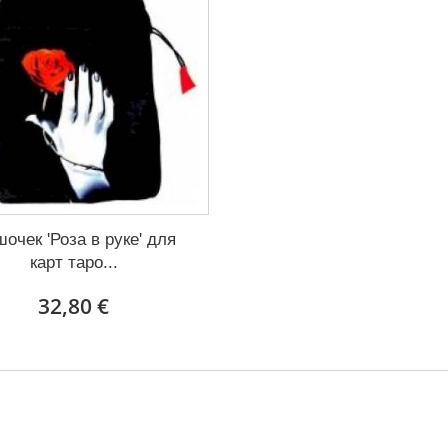
очек 'Роза в руке' для
карт таро...
32,80 €