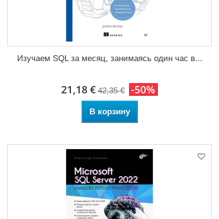
Изучаем SQL за месяц, занимаясь один час в...
21,18 €
-50%
42,35 €
В корзину