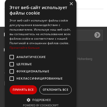
×
Этот веб-сайт использует
файлы cookie
Этот веб-сайт использует файлы cookie
для улучшения взаимодействия с
пользователем. Используя наш веб-сайт,
Рассылка
вы соглашаетесь на использование всех
файлов cookie в соответствии с нашей
Политикой в ​​отношении файлов cookie.
Прочитайте больше
Контактная информация
АНАЛИТИЧЕСКИЕ
Introtek GmbH, Hutschenreuther Str. 13 95691 Hohenberg
ЦЕЛЕВЫЕ
Deutschland
ФУНКЦИОНАЛЬНЫЕ
Звоните нам:
+49 9632 7999000
НЕКЛАССИФИЦИРОВАННЫЕ
E-mail:
info@janzenshop.de
ПРИНЯТЬ ВСЕ
ОТКЛОНИТЬ ВСЕ
ПОДРОБНЕЕ
POWERED BY COOKIESCRIPT