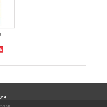
и
%
ция
her Str.