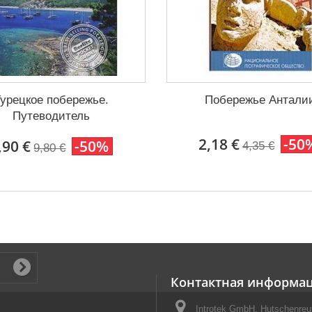
Турецкое побережье.
Побережье Антали
Путеводитель
2,18 €
-50
,90 €
-50%
4,35 €
9,80 €
Контактная информа
Introtek GmbH, Hutschenreut