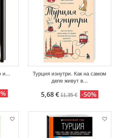
и...
Турция изнутри. Как на самом
деле живут в...
0%
5,68 €
-50%
11,35 €