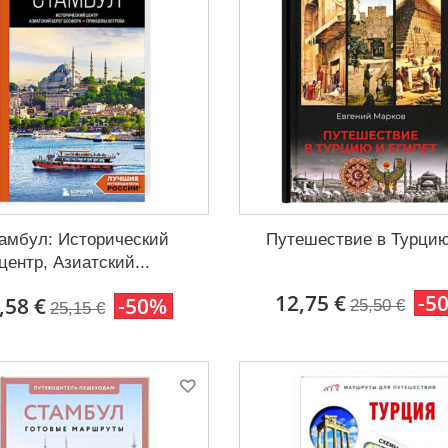
амбул: Исторический
Путешествие в Турцию 
центр, Азиатский...
12,75 €
-5
,58 €
-50%
25,50 €
25,15 €