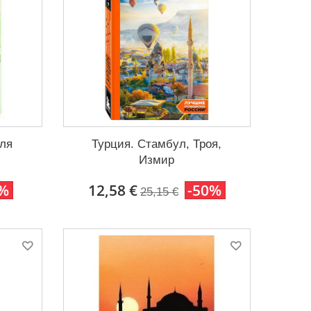
ля
Турция. Стамбул, Троя,
Измир
0%
12,58 €
-50%
25,15 €