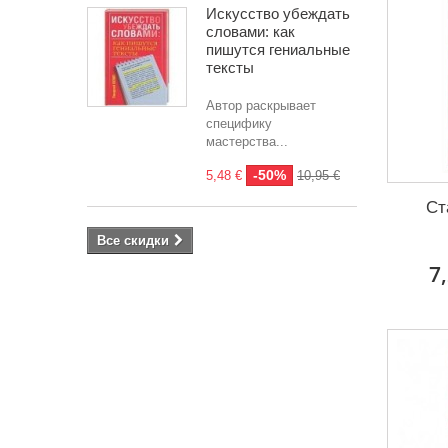
Искусство убеждать
словами: как
пишутся гениальные
тексты
Автор раскрывает
специфику
мастерства...
-50%
5,48 €
10,95 €
Ст
Все скидки
7