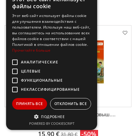
В корзину
файлы cookie
Этот веб-сайт использует файлы cookie
для улучшения взаимодействия с
пользователем. Используя наш веб-сайт,
вы соглашаетесь на использование всех
файлов cookie в соответствии с нашей
Политикой в ​​отношении файлов cookie.
Прочитайте больше
АНАЛИТИЧЕСКИЕ
ЦЕЛЕВЫЕ
ФУНКЦИОНАЛЬНЫЕ
НЕКЛАССИФИЦИРОВАННЫЕ
ПРИНЯТЬ ВСЕ
ОТКЛОНИТЬ ВСЕ
Комплект 6. АК (Маленький оборвыш....
ПОДРОБНЕЕ
POWERED BY COOKIESCRIPT
15,90 €
-50%
31,80 €