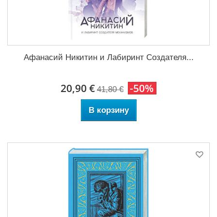
Афанасий Никитин и Лабиринт Создателя...
20,90 €
-50%
41,80 €
В корзину