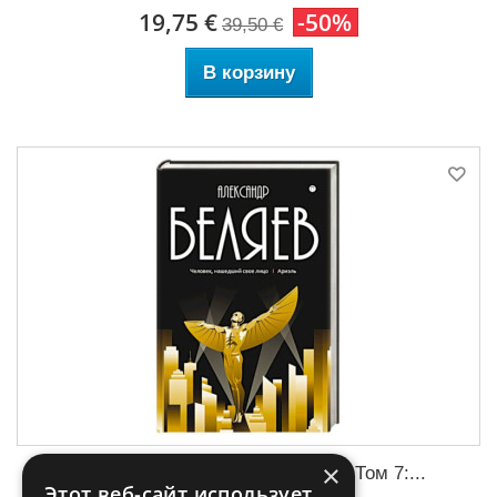
19,75 €
-50%
39,50 €
В корзину
×
Собрание сочинений в 8 томах. Том 7:...
Этот веб-сайт использует