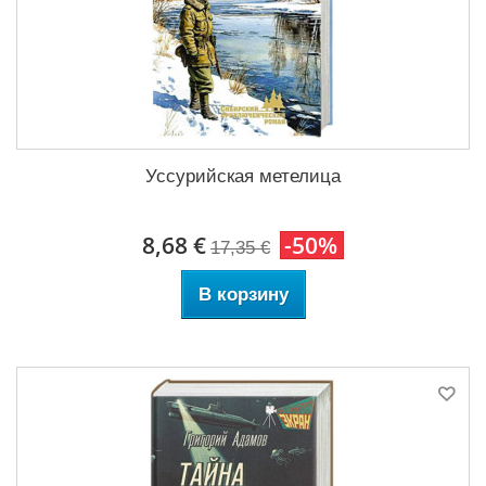
Уссурийская метелица
8,68 €
-50%
17,35 €
В корзину