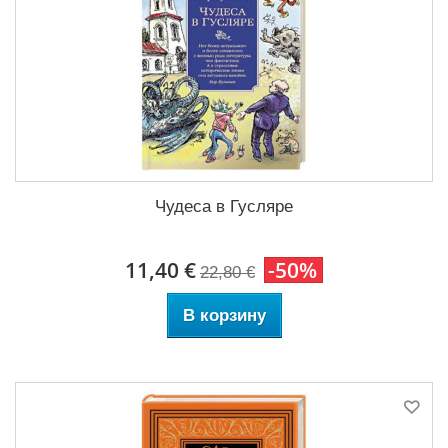
Чудеса в Гусляре
11,40 €
-50%
22,80 €
В корзину