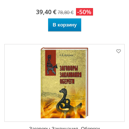
39,40 €
-50%
78,80 €
В корзину
Заговоры.Заклинания. Обереги