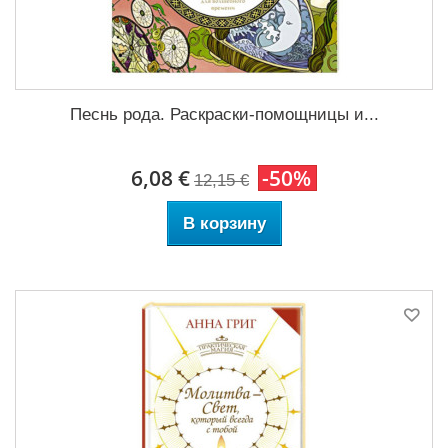
Песнь рода. Раскраски-помощницы и...
6,08 €
-50%
12,15 €
В корзину