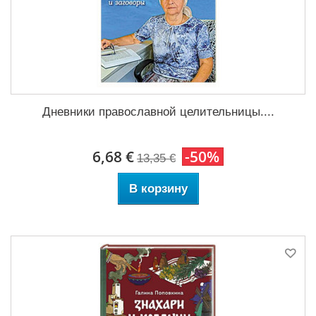
Дневники православной целительницы....
6,68 €
-50%
13,35 €
В корзину