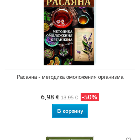
Расаяна - методика омоложения организма
6,98 €
-50%
13,95 €
В корзину