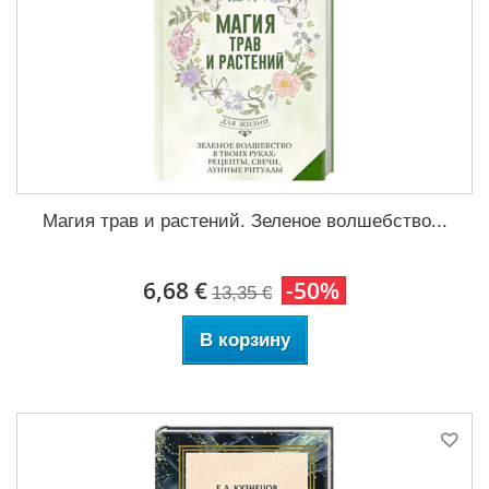
Магия трав и растений. Зеленое волшебство...
6,68 €
-50%
13,35 €
В корзину