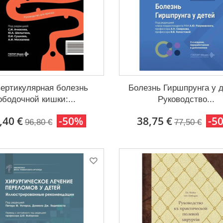
ертикулярная болезнь
Болезнь Гиршпрунга у д
ободочной кишки:...
Руководство...
,40 €
-50%
38,75 €
-5
96,80 €
77,50 €