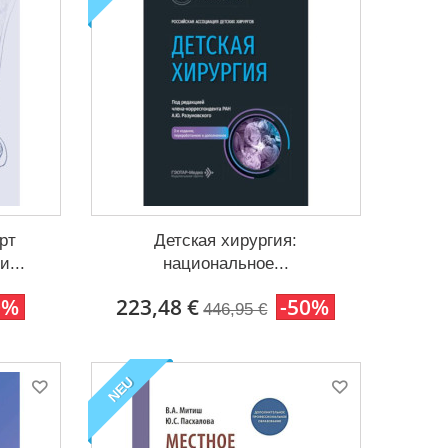
рт
Детская хирургия:
...
национальное...
0%
223,48 €
-50%
446,95 €
NEU