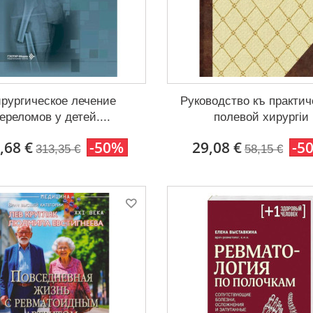
рургическое лечение
Руководство къ практич
ереломов у детей....
полевой хирургіи
,68 €
-50%
29,08 €
-5
313,35 €
58,15 €