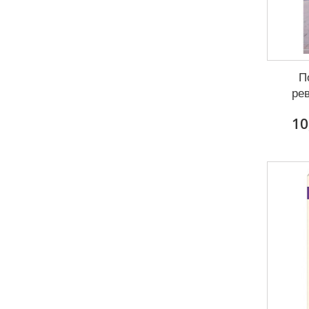
П
ре
10