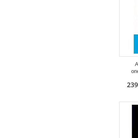
А
оп
239