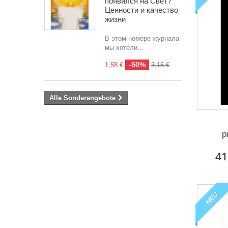
появился на Свет?
Ценности и качество
жизни
В этом номере журнала
мы хотели...
-50%
1,58 €
3,15 €
Alle Sonderangebote
р
41
NEU