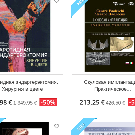
NEU
идная эндартерэктомия.
Скуловая имплантац
Хирургия в цвете
Практическое...
98 €
-50%
213,25 €
-
1 349,95 €
426,50 €
NEU