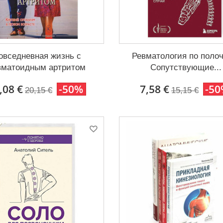
овседневная жизнь с
Ревматология по полоч
вматоидным артритом
Сопутствующие...
,08 €
-50%
7,58 €
-5
20,15 €
15,15 €