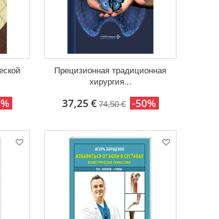
еской
Прецизионная традиционная
хирургия...
0%
37,25 €
-50%
74,50 €