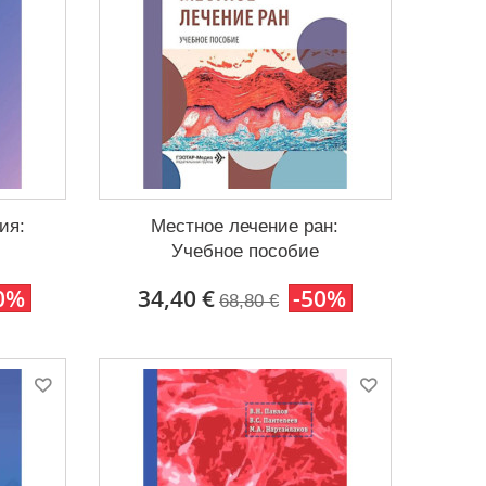
ия:
Местное лечение ран:
Учебное пособие
0%
34,40 €
-50%
68,80 €