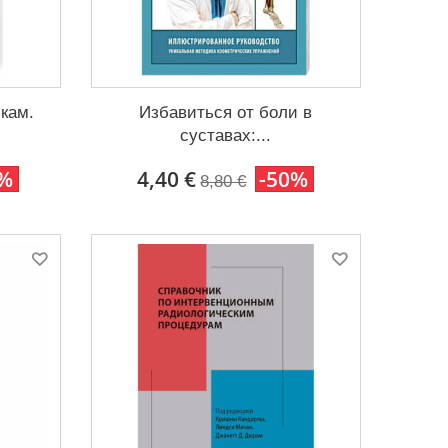
кам.
Избавиться от боли в
суставах:...
0%
4,40 €
-50%
8,80 €