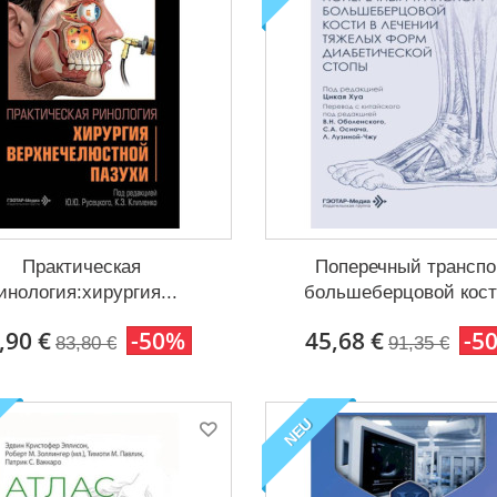
Практическая
Поперечный транспо
инология:хирургия...
большеберцовой кости
,90 €
-50%
45,68 €
-5
83,80 €
91,35 €
NEU