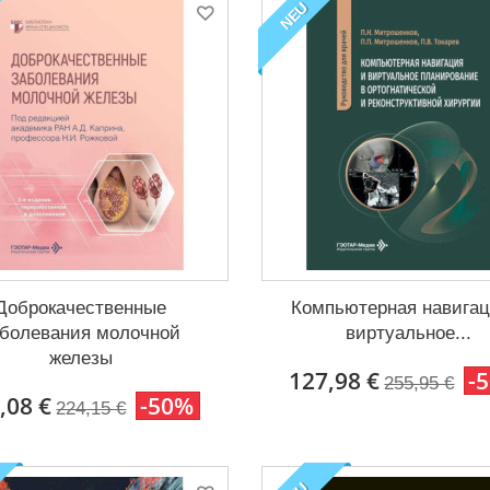
NEU
Доброкачественные
Компьютерная навигац
аболевания молочной
виртуальное...
железы
127,98 €
-
255,95 €
,08 €
-50%
224,15 €