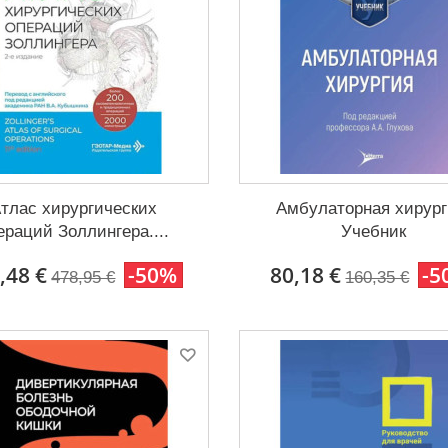
тлас хирургических
Амбулаторная хирург
ераций Золлингера....
Учебник
,48 €
-50%
80,18 €
-5
478,95 €
160,35 €