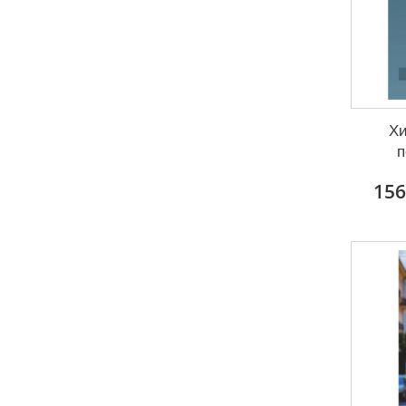
Хи
п
156