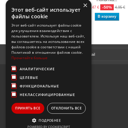
×
-50%
-50%
3,75 €
7,50 €
2,47 €
4,95 €
Этот веб-сайт использует
файлы cookie
В корзину
В корзину
Этот веб-сайт использует файлы cookie
для улучшения взаимодействия с
пользователем. Используя наш веб-сайт,
вы соглашаетесь на использование всех
файлов cookie в соответствии с нашей
Рассылка
Политикой в ​​отношении файлов cookie.
Прочитайте больше
АНАЛИТИЧЕСКИЕ
ЦЕЛЕВЫЕ
ФУНКЦИОНАЛЬНЫЕ
НЕКЛАССИФИЦИРОВАННЫЕ
ПРИНЯТЬ ВСЕ
ОТКЛОНИТЬ ВСЕ
ПОДРОБНЕЕ
POWERED BY COOKIESCRIPT