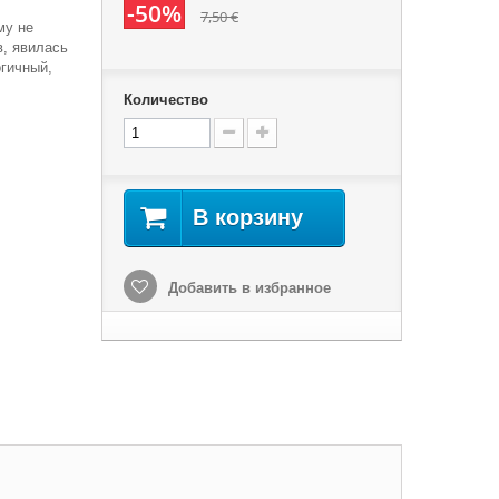
-50%
7,50 €
му не
, явилась
огичный,
Количество
В корзину
Добавить в избранное