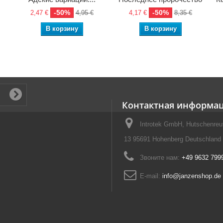
-50%
-50%
2,47 €
4,95 €
4,17 €
8,35 €
В корзину
В корзину
Контактная информа
Introtek GmbH, Hutschenreut
13 95691 Hohenberg Deutschland
Звоните нам:
+49 9632 799
E-mail:
info@janzenshop.de