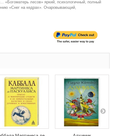
.. «Богоматерь лесов» яркий, психологичный, полный
дению «Снег на кедрах». Очаровывающий,
аббала Мартинеса де...
Алхимик