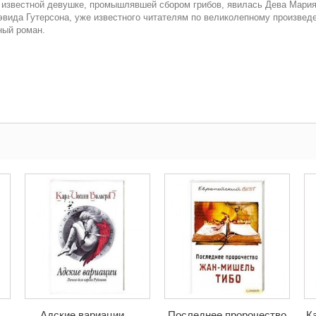
 известной девушке, промышлявшей сбором грибов, явилась Дева Мария.
эвида Гутерсона, уже известного читателям по великолепному произве
ный роман.
Адские вариации....
Последнее пророчество
К