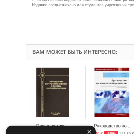
Издание предназначено для студентов учреждений сре
ВАМ МОЖЕТ БЫТЬ ИНТЕРЕСНО:
Пропедевтика...
Руководство по...
×
-50%
-50%
25,40 €
50,80 €
57,40 €
114,80 €