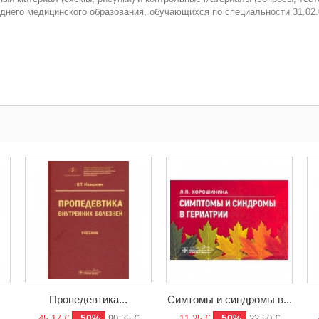
днего медицинского образования, обучающихся по специальности 31.02.
Пропедевтика...
Симтомы и синдромы в...
-50%
-50%
45,17 €
90,35 €
11,25 €
22,50 €