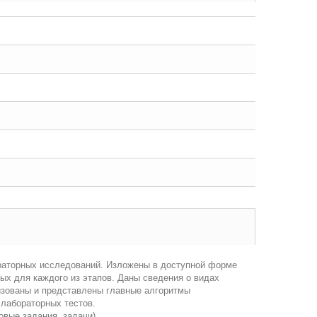
ораторных исследований. Изложены в доступной форме
х для каждого из этапов. Даны сведения о видах
изованы и представлены главные алгоритмы
 лабораторных тестов.
вые задания, задачи).