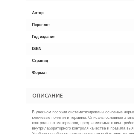
Автор
Переплет
Год издания
ISBN
Страниц
Формат
ОПИСАНИЕ
В учебном пособии систематизированы основные норма
ключевые понятия и термины. Описаны основные этапы
контрольных материалов, предъявляемых к ним требов
внутрилабораторного контроля качества и правила вы
Учебное пособие содержит оригинальный иллюстративны