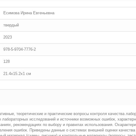
Есимова Ирина Евгеньевна
твердый
2023
978-5-9704-7776-2
128
21.4x15.2x1 см
тивные, теоретические и практические вопросы контроля качества лаб
 лабораторных исследований и источники возможных ошибок, характерны
аниях, рекомендациях по выбору и правилах использования. Охарактер
явления ошибок. Приведены данные о системах внешней оценки качества
й материал (схемы, рисунки) и контрольные материалы (вопросы, тесто