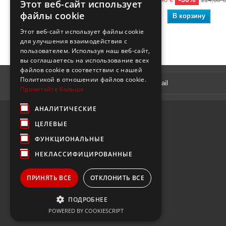
Этот веб-сайт использует
файлы cookie
В корзину
В корзину
Этот веб-сайт использует файлы cookie
для улучшения взаимодействия с
пользователем. Используя наш веб-сайт,
вы соглашаетесь на использование всех
файлов cookie в соответствии с нашей
Рассылка
Политикой в ​​отношении файлов cookie.
Прочитайте больше
АНАЛИТИЧЕСКИЕ
ЦЕЛЕВЫЕ
ФУНКЦИОНАЛЬНЫЕ
НЕКЛАССИФИЦИРОВАННЫЕ
ПРИНЯТЬ ВСЕ
ОТКЛОНИТЬ ВСЕ
ПОДРОБНЕЕ
POWERED BY COOKIESCRIPT