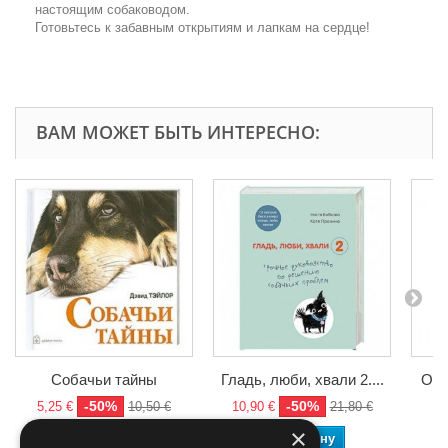
настоящим собаководом.
Готовьтесь к забавным открытиям и лапкам на сердце!
ВАМ МОЖЕТ БЫТЬ ИНТЕРЕСНО:
Собачьи тайны
Гладь, люби, хвали 2....
Оте
-50%
-50%
5,25 €
10,50 €
10,90 €
21,80 €
6,
×
В корзину
В корзину