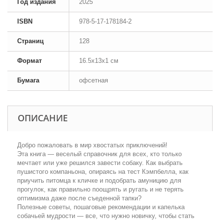
Год издания
2025
ISBN
978-5-17-178184-2
Страниц
128
Формат
16.5x13x1 см
Бумага
офсетная
ОПИСАНИЕ
Добро пожаловать в мир хвостатых приключений!
Эта книга — веселый справочник для всех, кто только
мечтает или уже решился завести собаку. Как выбрать
пушистого компаньона, опираясь на тест Кэмпбелла, как
приучить питомца к кличке и подобрать амуницию для
прогулок, как правильно поощрять и ругать и не терять
оптимизма даже после съеденной тапки?
Полезные советы, пошаговые рекомендации и капелька
собачьей мудрости — все, что нужно новичку, чтобы стать