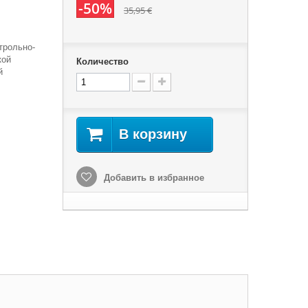
-50%
35,95 €
трольно-
кой
Количество
й
В корзину
Добавить в избранное