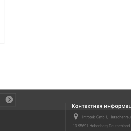
.
Контактная информа
Introtek GmbH, Hutschenreut
13 95691 Hohenberg Deutschland