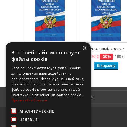
×
Таможенный кодекс...
Таможенный кодекс..
Этот веб-сайт использует
-50%
-50%
6,07 €
12,15 €
3,90 €
7,80 €
файлы cookie
В корзину
В корзину
Этот веб-сайт использует файлы cookie
для улучшения взаимодействия с
пользователем. Используя наш веб-сайт,
вы соглашаетесь на использование всех
файлов cookie в соответствии с нашей
Рассылка
Политикой в ​​отношении файлов cookie.
Прочитайте больше
АНАЛИТИЧЕСКИЕ
ЦЕЛЕВЫЕ