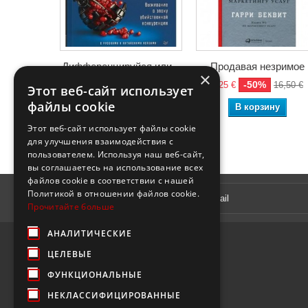
Дифференцируйся или...
Продавая незримое
×
-50%
-50%
18,90 €
37,80 €
8,25 €
16,50 €
Этот веб-сайт использует
файлы cookie
В корзину
В корзину
Этот веб-сайт использует файлы cookie
для улучшения взаимодействия с
пользователем. Используя наш веб-сайт,
вы соглашаетесь на использование всех
файлов cookie в соответствии с нашей
Рассылка
Политикой в ​​отношении файлов cookie.
Прочитайте больше
АНАЛИТИЧЕСКИЕ
ЦЕЛЕВЫЕ
ФУНКЦИОНАЛЬНЫЕ
НЕКЛАССИФИЦИРОВАННЫЕ