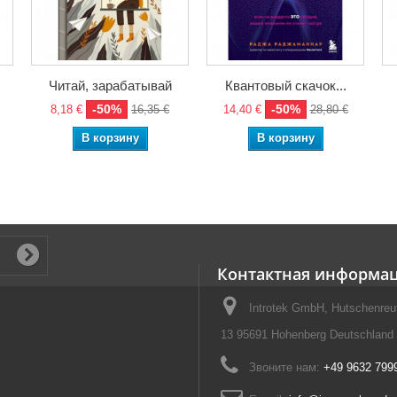
Читай, зарабатывай
Квантовый скачок...
-50%
-50%
8,18 €
16,35 €
14,40 €
28,80 €
В корзину
В корзину
Контактная информа
Introtek GmbH, Hutschenreut
13 95691 Hohenberg Deutschland
Звоните нам:
+49 9632 799