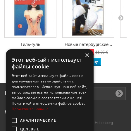
Гиль-гуль
Новые петербургские...
-50%
-50%
3,75 €
7,50 €
5,68 €
11,35 €
4
×
Этот веб-сайт использует
В корзину
В корзину
файлы cookie
Этот веб-сайт использует файлы cookie
для улучшения взаимодействия с
пользователем. Используя наш веб-сайт,
Рассылка
вы соглашаетесь на использование всех
файлов cookie в соответствии с нашей
Политикой в ​​отношении файлов cookie.
Прочитайте больше
Контактная информация
АНАЛИТИЧЕСКИЕ
Introtek GmbH, Hutschenreuther Str. 13 95691 Hohenberg
ЦЕЛЕВЫЕ