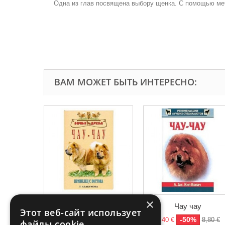
Одна из глав посвящена выбору щенка. С помощью мет
ВАМ МОЖЕТ БЫТЬ ИНТЕРЕСНО:
×
Чау-чау. Пришелец с...
Чау чау
Этот веб-сайт использует
-50%
-50%
1,57 €
3,15 €
4,40 €
8,80 €
файлы cookie