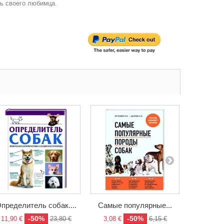
ь своего любимца.
пределитель собак....
Самые популярные...
Великоле
-50%
-50%
11,90 €
23,80 €
3,08 €
6,15 €
28,47 €