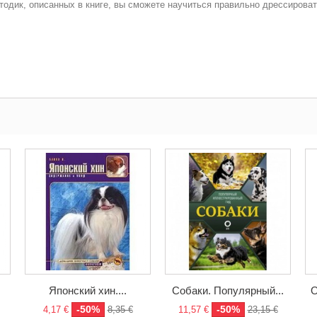
одик, описанных в книге, вы сможете научиться правильно дрессироват
Японский хин....
Собаки. Популярный...
О
-50%
-50%
4,17 €
8,35 €
11,57 €
23,15 €