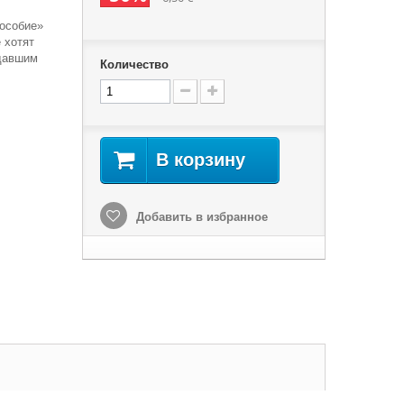
особие»
 хотят
давшим
Количество
В корзину
Добавить в избранное