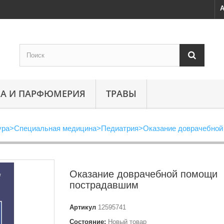
А
А И ПАРФЮМЕРИЯ
ТРАВЫ
ура
>
Специальная медицина
>
Педиатрия
>
Оказание доврачебной
Оказание доврачебной помощи
пострадавшим
Артикул
12595741
Состояние:
Новый товар