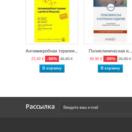
Антимикробная терапия...
Поликлиническая и...
-50%
-50%
23,40 €
46,80 €
49,90 €
99,80 €
В корзину
В корзину
Рассылка