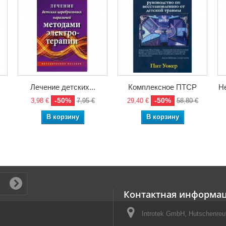
Лечение детских...
Комплексное ПТСР
Не
-50%
-50%
3,98 €
7,95 €
29,40 €
58,80 €
В корзину
В корзину
Контактная информа
Introtek GmbH, Hutschenreut