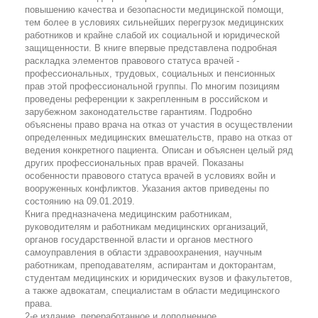
повышению качества и безопасности медицинской помощи,
тем более в условиях сильнейших перегрузок медицинских
работников и крайне слабой их социальной и юридической
защищенности. В книге впервые представлена подробная
раскладка элементов правового статуса врачей -
профессиональных, трудовых, социальных и пенсионных
прав этой профессиональной группы. По многим позициям
проведены референции к закрепленным в российском и
зарубежном законодательстве гарантиям. Подробно
объяснены право врача на отказ от участия в осуществлении
определенных медицинских вмешательств, право на отказ от
ведения конкретного пациента. Описан и объяснен целый ряд
других профессиональных прав врачей. Показаны
особенности правового статуса врачей в условиях войн и
вооруженных конфликтов. Указания актов приведены по
состоянию на 09.01.2019.
Книга предназначена медицинским работникам,
руководителям и работникам медицинских организаций,
органов государственной власти и органов местного
самоуправления в области здравоохранения, научным
работникам, преподавателям, аспирантам и докторантам,
студентам медицинских и юридических вузов и факультетов,
а также адвокатам, специалистам в области медицинского
права.
2-е издание, переработанное и дополненное.