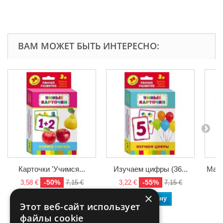
ВАМ МОЖЕТ БЫТЬ ИНТЕРЕСНО:
Карточки 'Учимся...
Изучаем цифры (36...
Мате
-50%
-55%
3,58 €
7,15 €
3,22 €
7,15 €
3
×
В корзину
В корзину
Этот веб-сайт использует
файлы cookie