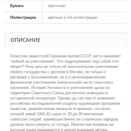
Бумага
офсетная
Иллюстрации
цветные и ч/б иллюстрации
ОПИСАНИЕ
Агрессию нацистской Германии против СССР часто называют
"войной на уничтожение". Что подразумевает под собой этот
оборот? Речь шла не только об окончательном уничтожении
любого государства с центром в Москве, не только о
расправе с большевизмом, но и о целенаправленном
физическом уничтожении значительной части советского
населения. История Холокоста и уничтожения цыган на
территории Советского Союза достаточно освещены в
исторической литературе. Однако до сих пор от внимания
российских исследователей уходила чудовищная программа
нацистов, разработанная накануне вторжения, согласно
которой зимой 1941-42 годов от 20 до 30 миллионов
советских людей, преимущественно из славянских народов,
должны были умереть от голода. Именно она впервые на
русском языке оказывается в центре внимания автора.