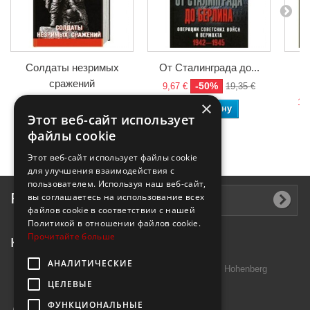
Солдаты незримых
От Сталинграда до...
сражений
-50%
9,67 €
19,35 €
-50%
7,40 €
14,80 €
13,
×
В корзину
Этот веб-сайт использует
В корзину
файлы cookie
Этот веб-сайт использует файлы cookie
для улучшения взаимодействия с
пользователем. Используя наш веб-сайт,
Рассылка
вы соглашаетесь на использование всех
файлов cookie в соответствии с нашей
Политикой в ​​отношении файлов cookie.
Прочитайте больше
Контактная информация
АНАЛИТИЧЕСКИЕ
Introtek GmbH, Hutschenreuther Str. 13 95691 Hohenberg
ЦЕЛЕВЫЕ
Deutschland
ФУНКЦИОНАЛЬНЫЕ