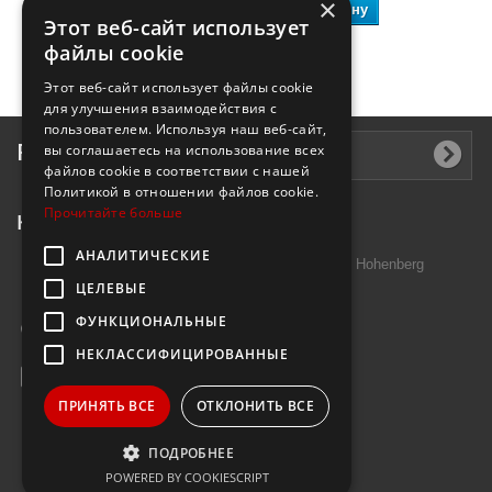
×
В корзину
В корзину
Этот веб-сайт использует
файлы cookie
Этот веб-сайт использует файлы cookie
для улучшения взаимодействия с
пользователем. Используя наш веб-сайт,
Рассылка
вы соглашаетесь на использование всех
файлов cookie в соответствии с нашей
Политикой в ​​отношении файлов cookie.
Прочитайте больше
Контактная информация
АНАЛИТИЧЕСКИЕ
Introtek GmbH, Hutschenreuther Str. 13 95691 Hohenberg
ЦЕЛЕВЫЕ
Deutschland
ФУНКЦИОНАЛЬНЫЕ
Звоните нам:
+49 9632 7999000
НЕКЛАССИФИЦИРОВАННЫЕ
E-mail:
info@janzenshop.de
ПРИНЯТЬ ВСЕ
ОТКЛОНИТЬ ВСЕ
ПОДРОБНЕЕ
POWERED BY COOKIESCRIPT