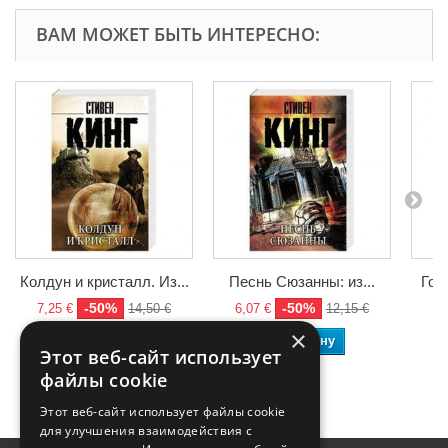
ВАМ МОЖЕТ БЫТЬ ИНТЕРЕСНО:
Колдун и кристалл. Из...
Песнь Сюзанны: из...
Горо
-50%
-50%
7,25 €
14,50 €
6,07 €
12,15 €
9,
×
В корзину
В корзину
Этот веб-сайт использует
файлы cookie
Этот веб-сайт использует файлы cookie
для улучшения взаимодействия с