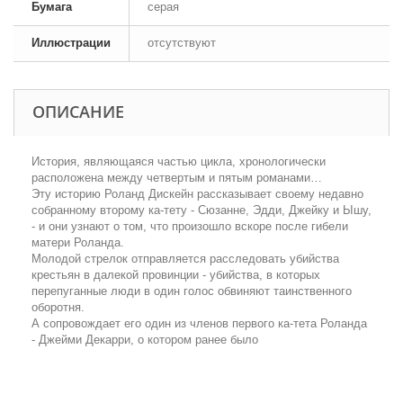
Бумага
серая
Иллюстрации
отсутствуют
ОПИСАНИЕ
История, являющаяся частью цикла, хронологически
расположена между четвертым и пятым романами…
Эту историю Роланд Дискейн рассказывает своему недавно
собранному второму ка-тету - Сюзанне, Эдди, Джейку и Ышу,
- и они узнают о том, что произошло вскоре после гибели
матери Роланда.
Молодой стрелок отправляется расследовать убийства
крестьян в далекой провинции - убийства, в которых
перепуганные люди в один голос обвиняют таинственного
оборотня.
А сопровождает его один из членов первого ка-тета Роланда
- Джейми Декарри, о котором ранее было