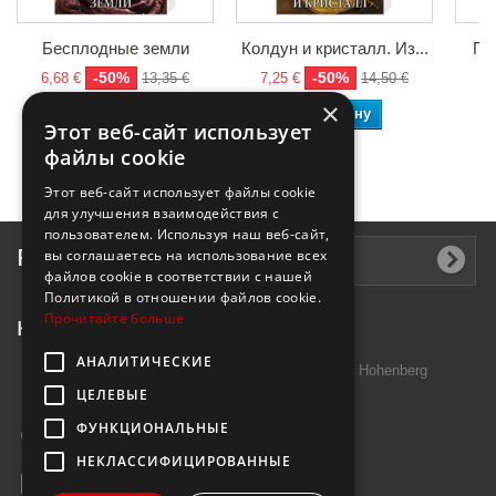
Бесплодные земли
Колдун и кристалл. Из...
Пе
-50%
-50%
6,68 €
13,35 €
7,25 €
14,50 €
6,
×
В корзину
В корзину
Этот веб-сайт использует
файлы cookie
Этот веб-сайт использует файлы cookie
для улучшения взаимодействия с
пользователем. Используя наш веб-сайт,
Рассылка
вы соглашаетесь на использование всех
файлов cookie в соответствии с нашей
Политикой в ​​отношении файлов cookie.
Прочитайте больше
Контактная информация
АНАЛИТИЧЕСКИЕ
Introtek GmbH, Hutschenreuther Str. 13 95691 Hohenberg
ЦЕЛЕВЫЕ
Deutschland
ФУНКЦИОНАЛЬНЫЕ
Звоните нам:
+49 9632 7999000
НЕКЛАССИФИЦИРОВАННЫЕ
E-mail:
info@janzenshop.de