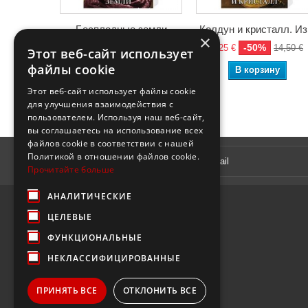
Бесплодные земли
Колдун и кристалл. Из.
×
-50%
-50%
6,68 €
13,35 €
7,25 €
14,50 €
Этот веб-сайт использует
файлы cookie
В корзину
В корзину
Этот веб-сайт использует файлы cookie
для улучшения взаимодействия с
пользователем. Используя наш веб-сайт,
вы соглашаетесь на использование всех
файлов cookie в соответствии с нашей
Рассылка
Политикой в ​​отношении файлов cookie.
Прочитайте больше
АНАЛИТИЧЕСКИЕ
ЦЕЛЕВЫЕ
ФУНКЦИОНАЛЬНЫЕ
НЕКЛАССИФИЦИРОВАННЫЕ
ПРИНЯТЬ ВСЕ
ОТКЛОНИТЬ ВСЕ