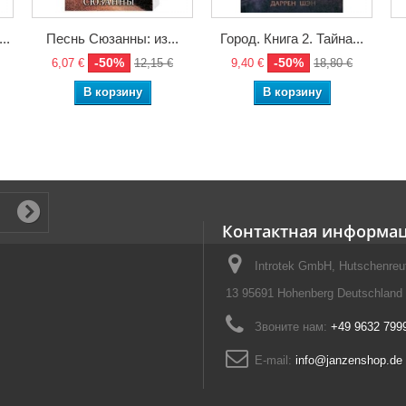
..
Песнь Сюзанны: из...
Город. Книга 2. Тайна...
-50%
-50%
6,07 €
12,15 €
9,40 €
18,80 €
В корзину
В корзину
Контактная информа
Introtek GmbH, Hutschenreut
13 95691 Hohenberg Deutschland
Звоните нам:
+49 9632 799
E-mail:
info@janzenshop.de