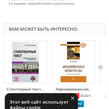
2-е издание, переработанное и дополненное.
ВАМ МОЖЕТ БЫТЬ ИНТЕРЕСНО:
Стихотворный текст....
Афроамериканская...
А
-55%
-50%
23,02 €
51,15 €
18,25 €
36,50 €
27,
×
Этот веб-сайт использует
В корзину
В корзину
файлы cookie