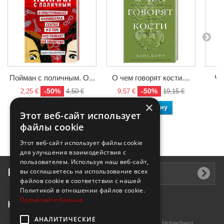
Пойман с поличным. О...
О чем говорят кости....
Че
-50%
-50%
2,25 €
4,50 €
9,57 €
19,15 €
8,
×
В корзину
В корзину
Этот веб-сайт использует
файлы cookie
Этот веб-сайт использует файлы cookie
для улучшения взаимодействия с
пользователем. Используя наш веб-сайт,
Рассылка
вы соглашаетесь на использование всех
файлов cookie в соответствии с нашей
Политикой в ​​отношении файлов cookie.
Прочитайте больше
Контактная информация
АНАЛИТИЧЕСКИЕ
Introtek GmbH, Hutschenreuther Str. 13 95691 Hohenberg