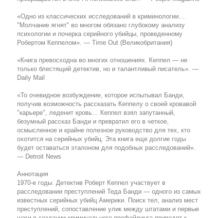
«Одно из классических исследований в криминологии…
"Молчание ягнят" во многом обязано глубокому анализу
психологии и почерка серийного убийцы, проведенному
Робертом Кеппелом». — Time Out (Великобритания)
«Книга превосходна во многих отношениях. Кеппел — не
только блестящий детектив, но и талантливый писатель». —
Daily Mail
«То очевидное возбуждение, которое испытывал Банди,
получив возможность рассказать Кеппелу о своей кровавой
"карьере", леденит кровь… Кеппел взял запутанный,
безумный рассказ Банди и превратил его в четкое,
осмысленное и крайне полезное руководство для тех, кто
охотится на серийных убийц. Эта книга еще долгие годы
будет оставаться эталоном для подобных расследований».
— Detroit News
Аннотация
1970-е годы. Детектив Роберт Кеппел участвует в
расследовании преступлений Теда Банди — одного из самых
известных серийных убийц Америки. Поиск тел, анализ мест
преступлений, сопоставление улик между штатами и первые
шаги в создании криминального профайлинга приводят к