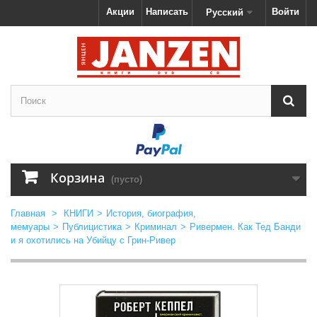
Акции
Написать
Войти
Русский
Корзина
(пусто)
Главная
>
КНИГИ
>
История, биография,
мемуары
>
Публицистика
>
Криминал
>
Ривермен. Как Тед Банди
и я охотились на Убийцу с Грин-Ривер