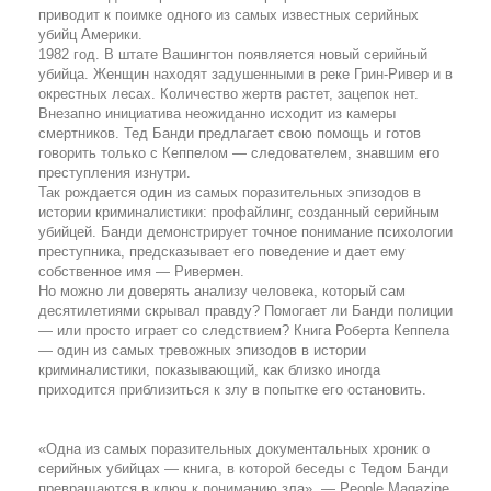
приводит к поимке одного из самых известных серийных
убийц Америки.
1982 год. В штате Вашингтон появляется новый серийный
убийца. Женщин находят задушенными в реке Грин-Ривер и в
окрестных лесах. Количество жертв растет, зацепок нет.
Внезапно инициатива неожиданно исходит из камеры
смертников. Тед Банди предлагает свою помощь и готов
говорить только с Кеппелом — следователем, знавшим его
преступления изнутри.
Так рождается один из самых поразительных эпизодов в
истории криминалистики: профайлинг, созданный серийным
убийцей. Банди демонстрирует точное понимание психологии
преступника, предсказывает его поведение и дает ему
собственное имя — Ривермен.
Но можно ли доверять анализу человека, который сам
десятилетиями скрывал правду? Помогает ли Банди полиции
— или просто играет со следствием? Книга Роберта Кеппела
— один из самых тревожных эпизодов в истории
криминалистики, показывающий, как близко иногда
приходится приблизиться к злу в попытке его остановить.
«Одна из самых поразительных документальных хроник о
серийных убийцах — книга, в которой беседы с Тедом Банди
превращаются в ключ к пониманию зла». — People Magazine