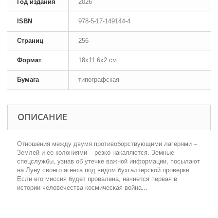
Год издания
2026
ISBN
978-5-17-149144-4
Страниц
256
Формат
18x11.6x2 см
Бумага
типографская
ОПИСАНИЕ
Отношения между двумя противоборствующими лагерями –
Землей и ее колониями – резко накаляются. Земные
спецслужбы, узнав об утечке важной информации, посылают
на Луну своего агента под видом бухгалтерской проверки.
Если его миссия будет провалена, начнется первая в
истории человечества космическая война...