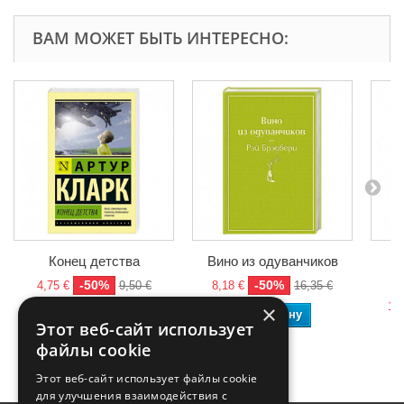
ВАМ МОЖЕТ БЫТЬ ИНТЕРЕСНО:
Конец детства
Вино из одуванчиков
-50%
-50%
4,75 €
9,50 €
8,18 €
16,35 €
10,
×
В корзину
В корзину
Этот веб-сайт использует
файлы cookie
Этот веб-сайт использует файлы cookie
для улучшения взаимодействия с