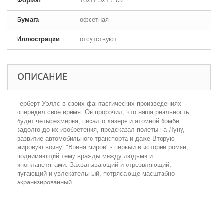
Формат
18x11.5x1.7 см
Бумага
офсетная
Иллюстрации
отсутствуют
ОПИСАНИЕ
Герберт Уэллс в своих фантастических произведениях
опередил свое время. Он пророчил, что наша реальность
будет четырехмерна, писал о лазере и атомной бомбе
задолго до их изобретения, предсказал полеты на Луну,
развитие автомобильного транспорта и даже Вторую
мировую войну. "Война миров" - первый в истории роман,
поднимающий тему вражды между людьми и
инопланетянами. Захватывающий и отрезвляющий,
пугающий и увлекательный, потрясающе масштабно
экранизированный