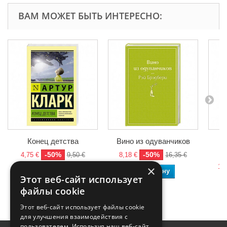
ВАМ МОЖЕТ БЫТЬ ИНТЕРЕСНО:
Конец детства
Вино из одуванчиков
-50%
-50%
4,75 €
9,50 €
8,18 €
16,35 €
10,
×
В корзину
В корзину
Этот веб-сайт использует
файлы cookie
Этот веб-сайт использует файлы cookie
для улучшения взаимодействия с
пользователем. Используя наш веб-сайт,