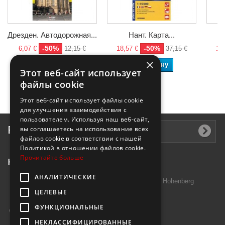
Дрезден. Автодорожная...
Нант. Карта...
-50%
-50%
6,07 €
12,15 €
18,57 €
37,15 €
13,
×
В корзину
В корзину
Этот веб-сайт использует
файлы cookie
Этот веб-сайт использует файлы cookie
для улучшения взаимодействия с
пользователем. Используя наш веб-сайт,
Рассылка
вы соглашаетесь на использование всех
файлов cookie в соответствии с нашей
Политикой в ​​отношении файлов cookie.
Прочитайте больше
Контактная информация
АНАЛИТИЧЕСКИЕ
Introtek GmbH, Hutschenreuther Str. 13 95691 Hohenberg
ЦЕЛЕВЫЕ
Deutschland
ФУНКЦИОНАЛЬНЫЕ
Звоните нам:
+49 9632 7999000
НЕКЛАССИФИЦИРОВАННЫЕ