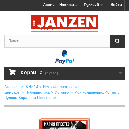
Акции
Написать
Войти
Русский
Корзина
(пусто)
Главная
>
КНИГИ
>
История, биография,
мемуары
>
Публицистика
>
История
>
Мой компанейро. 40 лет с
Луисом Карлосом Престесом