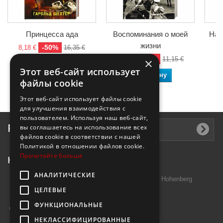
Принцесса ада
Воспоминания о моей
Нап
жизни
-50%
8,18 €
16,35 €
8,
-50%
5,58 €
11,15 €
×
В корзину
Этот веб-сайт использует
В корзину
файлы cookie
Этот веб-сайт использует файлы cookie
для улучшения взаимодействия с
пользователем. Используя наш веб-сайт,
Рассылка
вы соглашаетесь на использование всех
файлов cookie в соответствии с нашей
Политикой в ​​отношении файлов cookie.
Прочитайте больше
Контактная информация
АНАЛИТИЧЕСКИЕ
Introtek GmbH, Hutschenreuther Str. 13 95691 Hohenberg
ЦЕЛЕВЫЕ
Deutschland
ФУНКЦИОНАЛЬНЫЕ
Звоните нам:
+49 9632 7999000
НЕКЛАССИФИЦИРОВАННЫЕ