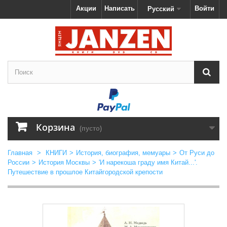
Акции
Написать
Войти
Русский
Корзина
(пусто)
Главная
>
КНИГИ
>
История, биография, мемуары
>
От Руси до
России
>
История Москвы
>
'И нарекоша граду имя Китай...'.
Путешествие в прошлое Китайгородской крепости