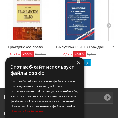
Гражданское право....
Выпуск№13.2013.Граждан...
Пред
-55%
-50%
37,71 €
83,80 €
2,47 €
4,95 €
19,
×
В корзину
В корзину
Этот веб-сайт использует
файлы cookie
Этот веб-сайт использует файлы cookie
для улучшения взаимодействия с
пользователем. Используя наш веб-сайт,
Рассылка
вы соглашаетесь на использование всех
файлов cookie в соответствии с нашей
Политикой в ​​отношении файлов cookie.
Прочитайте больше
Контактная информация