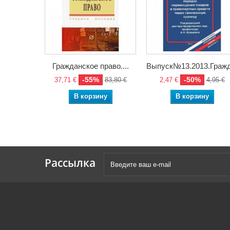
Гражданское право....
Выпуск№13.2013.Гражда
-55%
-50%
37,71 €
83,80 €
2,47 €
4,95 €
В корзину
В корзину
Рассылка