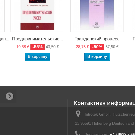
н...
Предпринимательские...
Гражданский процесс
П
-55%
-50%
19,58 €
43,50 €
28,75 €
57,50 €
В корзину
В корзину
Контактная информа
Introtek GmbH, Hutschenreut
13 95691 Hohenberg Deutschland
Звоните нам:
+49 9632 799