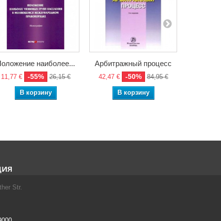
оложение наиболее...
Арбитражный процесс
Гражданс
-55%
-50%
11,77 €
26,15 €
42,47 €
84,95 €
44,26 €
В корзину
В корзину
В
ция
her Str.
9000