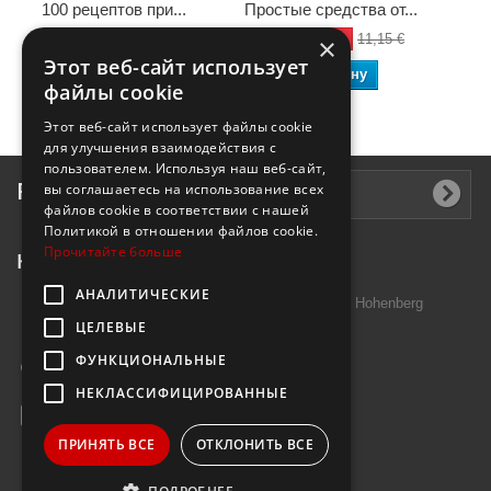
100 рецептов при...
Простые средства от...
У
-50%
-50%
2,40 €
4,80 €
5,58 €
11,15 €
5,
×
Этот веб-сайт использует
В корзину
В корзину
файлы cookie
Этот веб-сайт использует файлы cookie
для улучшения взаимодействия с
пользователем. Используя наш веб-сайт,
Рассылка
вы соглашаетесь на использование всех
файлов cookie в соответствии с нашей
Политикой в ​​отношении файлов cookie.
Прочитайте больше
Контактная информация
АНАЛИТИЧЕСКИЕ
Introtek GmbH, Hutschenreuther Str. 13 95691 Hohenberg
ЦЕЛЕВЫЕ
Deutschland
ФУНКЦИОНАЛЬНЫЕ
Звоните нам:
+49 9632 7999000
НЕКЛАССИФИЦИРОВАННЫЕ
E-mail:
info@janzenshop.de
ПРИНЯТЬ ВСЕ
ОТКЛОНИТЬ ВСЕ