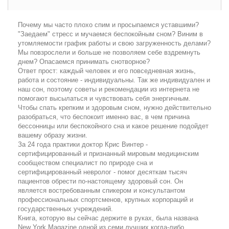
Почему мы часто плохо спим и просыпаемся уставшими?
"Заедаем" стресс и мучаемся беспокойным сном? Виним в
утомляемости график работы и свою загруженность делами?
Мы повзрослели и больше не позволяем себе вздремнуть
днем? Опасаемся принимать снотворное?
Ответ прост: каждый человек и его повседневная жизнь,
работа и состояние - индивидуальны. Так же индивидуален и
наш сон, поэтому советы и рекомендации из интернета не
помогают высылаться и чувствовать себя энергичным.
Чтобы спать крепким и здоровым сном, нужно действительно
разобраться, что беспокоит именно вас, в чем причина
бессонницы или беспокойного сна и какое решение подойдет
вашему образу жизни.
За 24 года практики доктор Крис Винтер -
сертифицированный и признанный мировым медицинским
сообществом специалист по природе сна и
сертифицированный невролог - помог десяткам тысяч
пациентов обрести по-настоящему здоровый сон. Он
является востребованным спикером и консультантом
профессиональных спортсменов, крупных корпораций и
государственных учреждений.
Книга, которую вы сейчас держите в руках, была названа
New York Magazine одной из семи лучших когда-либо